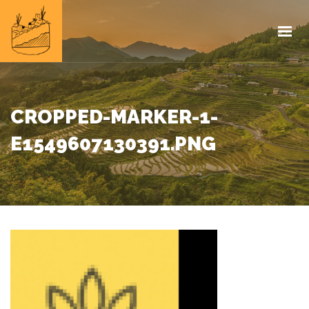
HOME
INFOS
PROJEKTE
IMPRESSUM
CROPPED-MARKER-1-
E1549607130391.PNG