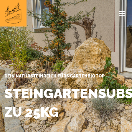
HOME
INFOS
PROJEKTE
IMPRESSUM
DEIN NATURSTEINREICH FÜRS GARTENBIOTOP
STEINGARTENSUB
ZU 25KG