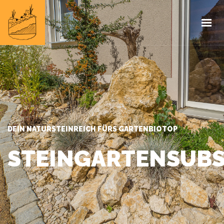
HOME
INFOS
PROJEKTE
IMPRESSUM
DEIN NATURSTEINREICH FÜRS GARTENBIOTOP
STEINGARTENSUB